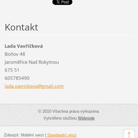
Kontakt
Lada Vavříčková
Boňov 48
Jaroměřice Nad Rokytnou
675 51
605785490
lada.vav
rickova@
gmail.co
m
© 2010 Všechna práva vyhrazena.
Vytvořeno službou
Webnode
Zobrazit:
Mobilní verzi
|
Standardní verzi