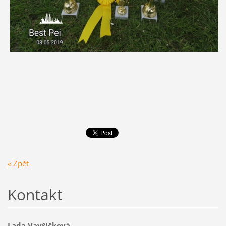
« Zpět
Kontakt
Lada Vavříčková