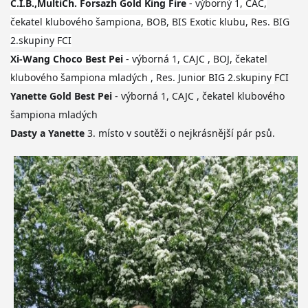
C.I.B.,MultiCh. Forsazh Gold King Fire
- výborný 1, CAC,
čekatel klubového šampiona, BOB, BIS Exotic klubu, Res. BIG
2.skupiny FCI
Xi-Wang Choco Best Pei
- výborná 1, CAJC , BOJ, čekatel
klubového šampiona mladých , Res. Junior BIG 2.skupiny
FCI
Yanette Gold Best Pei
- výborná 1, CAJC , čekatel klubového
šampiona mladých
Dasty a Yanette
3. místo v soutěži o nejkrásnější pár psů.