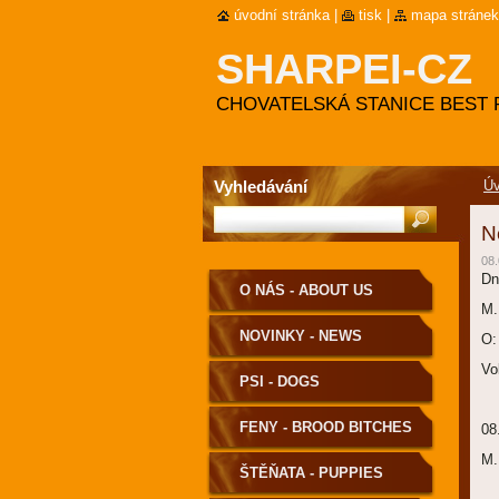
úvodní stránka
|
tisk
|
mapa stránek
SHARPEI-CZ
CHOVATELSKÁ STANICE BEST 
Vyhledávání
Úv
N
08.
Dn
O NÁS - ABOUT US
M.
NOVINKY - NEWS
O:
Vo
PSI - DOGS
FENY - BROOD BITCHES
08
M.
ŠTĚŇATA - PUPPIES