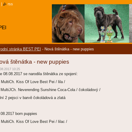
|
rss
PEI
odní stránka BEST PEI
-
Nová štěnátka - new puppies
ová štěnátka - new puppies
08.2017 10:25
e 08.08.2017 se narodila štěnátka ze spojení:
 MultiCh. Kiss Of Love Best Pei / lila /
 MultiJCh. Neverending Sunshine Coca-Cola / čokoládový /
lní 2 pejsci v barvě čokoládová a zlatá
.08.2017 born puppies
 MultiCh. Kiss Of Love Best Pei / lilac /