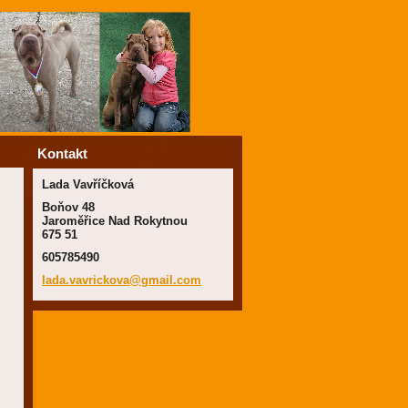
Kontakt
Lada Vavříčková
Boňov 48
Jaroměřice Nad Rokytnou
675 51
605785490
lada.vav
rickova@
gmail.co
m