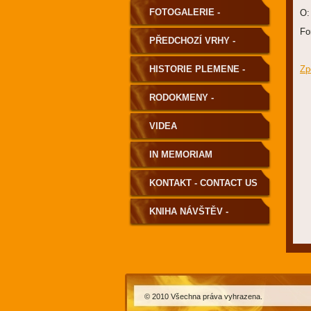
FOTOGALERIE -
O:
Fo
PHOTOGALLERY
PŘEDCHOZÍ VRHY -
PREVIOUS LITTERS
HISTORIE PLEMENE -
Zp
HISTORY OF THE BREED
RODOKMENY -
PEDIGREE
VIDEA
IN MEMORIAM
KONTAKT - CONTACT US
KNIHA NÁVŠTĚV -
GUESTBOOK
© 2010 Všechna práva vyhrazena.