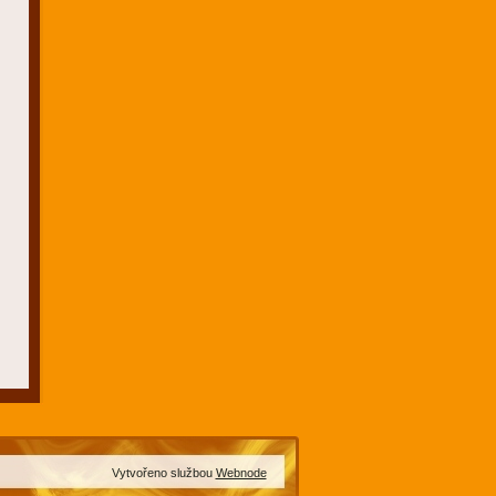
Vytvořeno službou
Webnode