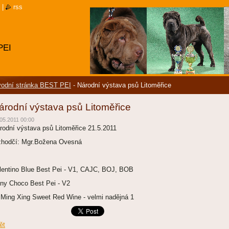
|
rss
PEI
odní stránka BEST PEI
-
Národní výstava psů Litoměřice
árodní výstava psů Litoměřice
05.2011 00:00
rodní výstava psů Litoměřice 21.5.2011
zhodčí: Mgr.Božena Ovesná
lentino Blue Best Pei - V1, CAJC, BOJ, BOB
ny Choco Best Pei - V2
 Ming Xing Sweet Red Wine - velmi nadějná 1
ět