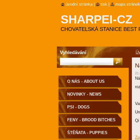
úvodní stránka
|
tisk
|
mapa stránek
SHARPEI-CZ
CHOVATELSKÁ STANICE BEST 
Vyhledávání
Úv
N
21.
Ná
O NÁS - ABOUT US
ro
NOVINKY - NEWS
Va
PSI - DOGS
Un
FENY - BROOD BITCHES
Qi
ŠTĚŇATA - PUPPIES
Zp