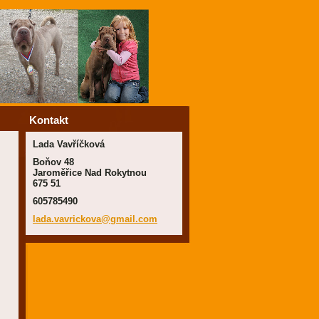
Kontakt
Lada Vavříčková
Boňov 48
Jaroměřice Nad Rokytnou
675 51
605785490
lada.vav
rickova@
gmail.co
m