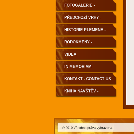
FOTOGALERIE -
PHOTOGALLERY
PŘEDCHOZÍ VRHY -
PREVIOUS LITTERS
HISTORIE PLEMENE -
HISTORY OF THE BREED
RODOKMENY -
PEDIGREE
VIDEA
IN MEMORIAM
KONTAKT - CONTACT US
KNIHA NÁVŠTĚV -
GUESTBOOK
© 2010 Všechna práva vyhrazena.