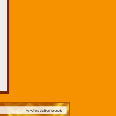
Vytvořeno službou
Webnode