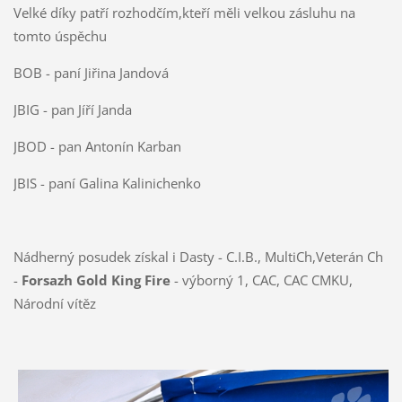
Velké díky patří rozhodčím,kteří měli velkou zásluhu na
tomto úspěchu
BOB - paní Jiřina Jandová
JBIG - pan Jíří Janda
JBOD - pan Antonín Karban
JBIS - paní Galina Kalinichenko
Nádherný posudek získal i Dasty - C.I.B., MultiCh,Veterán Ch
-
Forsazh Gold King Fire
- výborný 1, CAC, CAC CMKU,
Národní vítěz