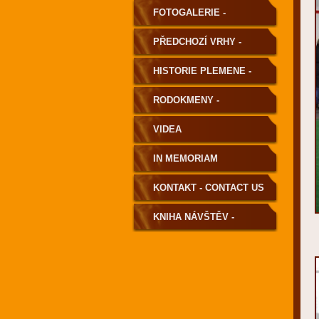
FOTOGALERIE -
PHOTOGALLERY
PŘEDCHOZÍ VRHY -
PREVIOUS LITTERS
HISTORIE PLEMENE -
HISTORY OF THE BREED
RODOKMENY -
PEDIGREE
VIDEA
IN MEMORIAM
KONTAKT - CONTACT US
KNIHA NÁVŠTĚV -
GUESTBOOK