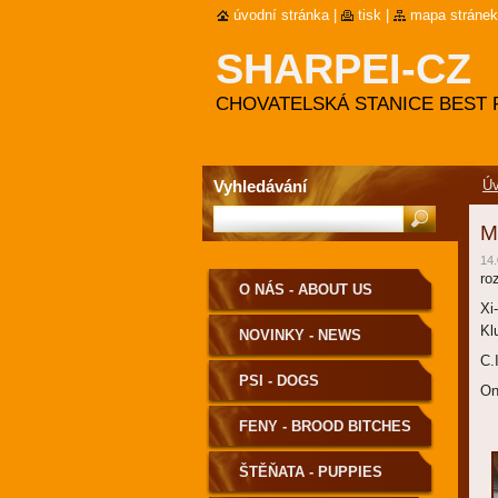
úvodní stránka
|
tisk
|
mapa stránek
SHARPEI-CZ
CHOVATELSKÁ STANICE BEST 
Vyhledávání
Úv
M
14.
ro
O NÁS - ABOUT US
Xi
Kl
NOVINKY - NEWS
C.
PSI - DOGS
On
FENY - BROOD BITCHES
ŠTĚŇATA - PUPPIES