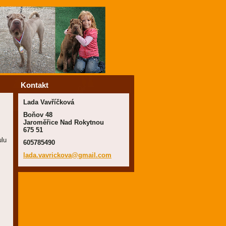
Kontakt
Lada Vavříčková
Boňov 48
Jaroměřice Nad Rokytnou
675 51
ulu
605785490
lada.vav
rickova@
gmail.co
m