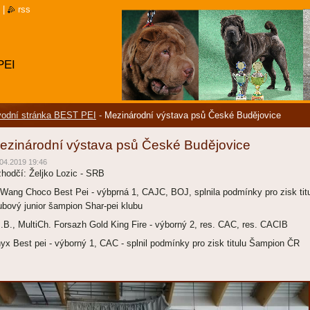
|
rss
PEI
odní stránka BEST PEI
-
Mezinárodní výstava psů České Budějovice
ezinárodní výstava psů České Budějovice
04.2019 19:46
zhodčí: Željko Lozic - SRB
-Wang Choco Best Pei - výbprná 1, CAJC, BOJ, splnila podmínky pro zisk tit
ubový junior šampion Shar-pei klubu
I.B., MultiCh. Forsazh Gold King Fire - výborný 2, res. CAC, res. CACIB
yx Best pei - výborný 1, CAC - splnil podmínky pro zisk titulu Šampion ČR