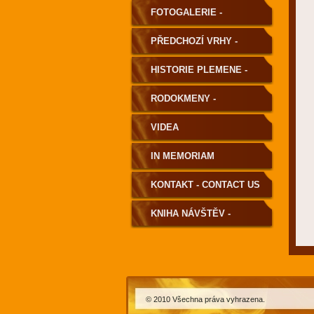
FOTOGALERIE -
PHOTOGALLERY
PŘEDCHOZÍ VRHY -
PREVIOUS LITTERS
HISTORIE PLEMENE -
HISTORY OF THE BREED
RODOKMENY -
PEDIGREE
VIDEA
IN MEMORIAM
KONTAKT - CONTACT US
KNIHA NÁVŠTĚV -
GUESTBOOK
© 2010 Všechna práva vyhrazena.