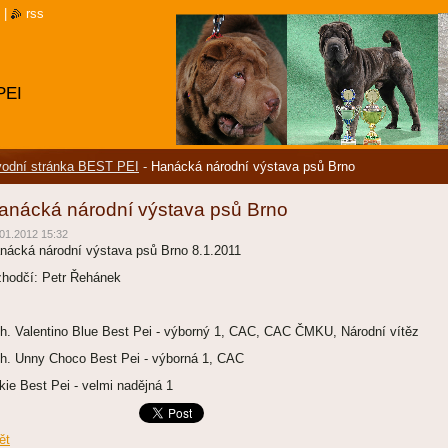
|
rss
PEI
odní stránka BEST PEI
-
Hanácká národní výstava psů Brno
anácká národní výstava psů Brno
01.2012 15:32
nácká národní výstava psů Brno 8.1.2011
zhodčí: Petr Řehánek
h. Valentino Blue Best Pei - výborný 1, CAC, CAC ČMKU, Národní vítěz
h. Unny Choco Best Pei - výborná 1, CAC
kie Best Pei - velmi nadějná 1
ět