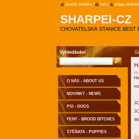
úvodní stránka
|
tisk
|
mapa stránek
SHARPEI-CZ
CHOVATELSKÁ STANICE BEST 
Vyhledávání
Úv
H
08.
Ha
O NÁS - ABOUT US
ro
NOVINKY - NEWS
JC
PSI - DOGS
JC
FENY - BROOD BITCHES
Wi
ŠTĚŇATA - PUPPIES
Zp