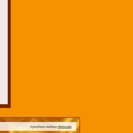
Vytvořeno službou
Webnode