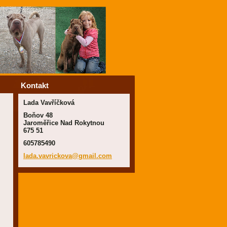
Kontakt
Lada Vavříčková
Boňov 48
Jaroměřice Nad Rokytnou
675 51
605785490
lada.vav
rickova@
gmail.co
m