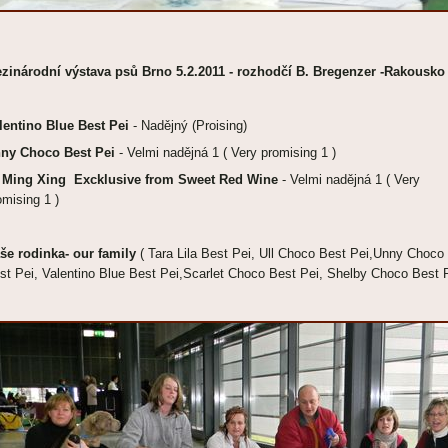
zinárodní výstava psů Brno 5.2.2011 - rozhodčí B. Bregenzer -Rakousko
lentino Blue Best Pei
- Nadějný (Proising)
ny Choco Best Pei
- Velmi nadějná 1 ( Very promising 1 )
 Ming Xing Excklusive from Sweet Red Wine
- Velmi nadějná 1 ( Very
omising 1 )
še rodinka- our family
( Tara Lila Best Pei, Ull Choco Best Pei,Unny Choco
st Pei, Valentino Blue Best Pei,Scarlet Choco Best Pei, Shelby Choco Best 