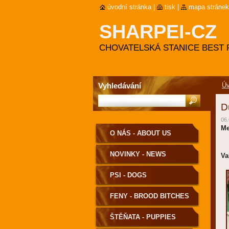
úvodní stránka
|
tisk
|
mapa stránek
SHARPEI-CZ
CHOVATELSKÁ STANICE BEST 
Vyhledávání
Úv
D
06.
Me
O NÁS - ABOUT US
NOVINKY - NEWS
Va
PSI - DOGS
FENY - BROOD BITCHES
ŠTĚŇATA - PUPPIES