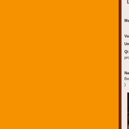
Me
Va
Un
Qi
pr
Na
Be
)