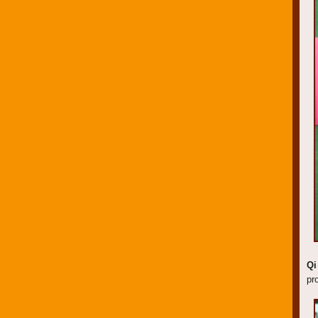
Qi
pr