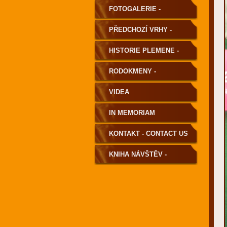
FOTOGALERIE -
PHOTOGALLERY
PŘEDCHOZÍ VRHY -
PREVIOUS LITTERS
HISTORIE PLEMENE -
HISTORY OF THE BREED
RODOKMENY -
PEDIGREE
VIDEA
IN MEMORIAM
KONTAKT - CONTACT US
KNIHA NÁVŠTĚV -
GUESTBOOK