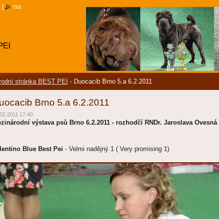
|
rss
PEI
odní stránka BEST PEI
-
Duocacib Brno 5.a 6.2.2011
uocacib Brno 5.a 6.2.2011
02.2011 17:40
zinárodní výstava psů Brno 6.2.2011 - rozhodčí RNDr. Jaroslava Ovesná
lentino Blue Best Pei
- Velmi nadějný 1 ( Very promising 1)