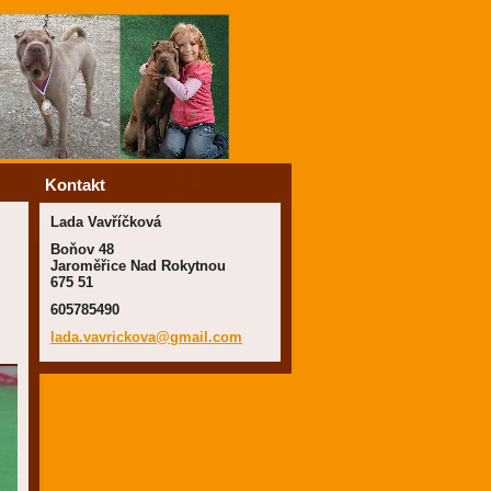
Kontakt
Lada Vavříčková
Boňov 48
Jaroměřice Nad Rokytnou
675 51
605785490
lada.vav
rickova@
gmail.co
m