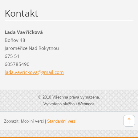
Kontakt
Lada Vavříčková
Boňov 48
Jaroměřice Nad Rokytnou
675 51
605785490
lada.vav
rickova@
gmail.co
m
© 2010 Všechna práva vyhrazena.
Vytvořeno službou
Webnode
Zobrazit:
Mobilní verzi
|
Standardní verzi