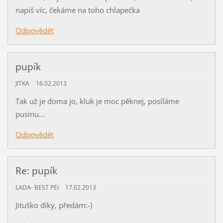
napiš víc, čekáme na toho chlapečka
Odpovědět
pupík
JITKA
16.02.2013
Tak už je doma jo, kluk je moc pěknej, posíláme
pusinu...
Odpovědět
Re: pupík
LADA- BEST PEI
17.02.2013
Jituško díky, předám:-)