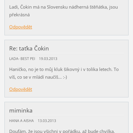
Ladi, Čokin má na Slovensku nádherná štěňátka, jsou
překrásná
Odpovědět
Re: taťka Čokin
LADA- BEST PEI
19.03.2013
Haničko, no je to můj kluk šikovný i v tolika letech. To
víš, co se v mládí naučíš... :-)
Odpovědět
miminka
HANA A AISHA
13.03.2013
Doufám, že jsou všichni v pořádku, až bude chvilka,