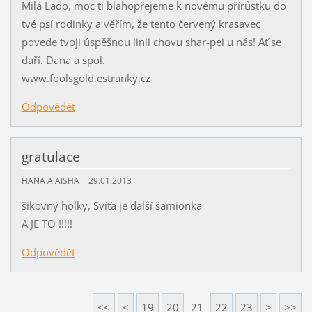
Milá Lado, moc ti blahopřejeme k novému přírůstku do
tvé psí rodinky a věřím, že tento červený krasavec
povede tvoji úspěšnou linii chovu shar-pei u nás! Ať se
daří. Dana a spol.
www.foolsgold.estranky.cz
Odpovědět
gratulace
HANA A AISHA
29.01.2013
šikovný holky, Svíťa je další šamionka
A JE TO !!!!!
Odpovědět
<<
<
19
20
21
22
23
>
>>