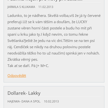
JARMILA S KLUKAMA
11.02.2013
Ladunko, to je nádhera. Skvělá volba,víš že já ty červené
preferuji.Už se k vám těším a doufám, že LUCKY
zustane věren horní části postele a budu ho mít při
spaní u krku jako ty.I když nevím, co tomu řekne
Světlanka?Ještě že jedu na víc dní.Těším se na ten psí
ráj. Cendíček se nikdy na druhou polovinu postele
neodvážil(a těžko ho to už naučím) spinká jen v nohách.
Zkrátka věrný pes.
Tak ať se daří. Pá J+ M+C.
Odpovědět
Dollarek- Lakky
HAJENKA- DANA A SPOL.
10.02.2013