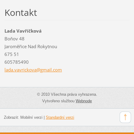
Kontakt
Lada Vavříčková
Boňov 48
Jaroměřice Nad Rokytnou
675 51
605785490
lada.vav
rickova@
gmail.co
m
© 2010 Všechna práva vyhrazena.
Vytvořeno službou
Webnode
Zobrazit:
Mobilní verzi
|
Standardní verzi