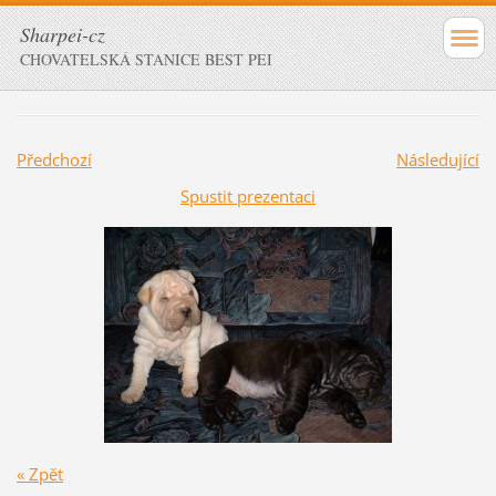
Sharpei-cz
CHOVATELSKÁ STANICE BEST PEI
Předchozí
Následující
Spustit prezentaci
« Zpět